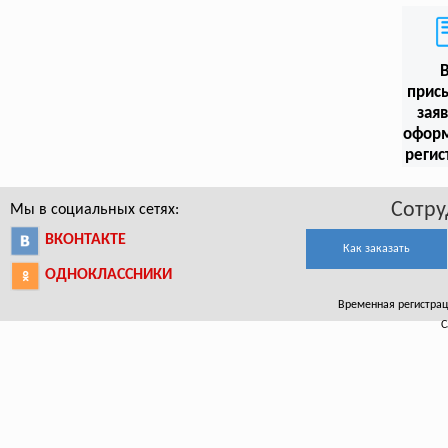
прис
заяв
офор
регис
Сотру
Мы в социальных сетях:
ВКОНТАКТЕ
Как заказать
ОДНОКЛАССНИКИ
Временная регистраци
С