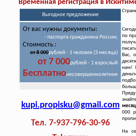
Временная регистрация в Искитим
Стран
Выгодное предложение
От вас нужны документы:
Сегод
по пр
- паспорта гражданина России;
получ
Стоимость :
писат
от 8 000
рублей - 1 человек (3 месяца)
Вас, 
от 7 000
десят
рублей - 1 взрослый
нам! 
Бесплатно
деньг
несовершеннолетние
подбо
больш
Преду
знай
kupi.propisku@gmail.com
месяц
000 р
пропи
Тел. 7-937-796-30-96
На се