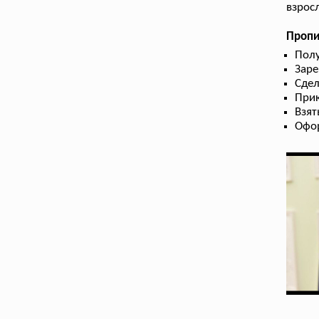
взрос
Пропи
Полу
Заре
Сдел
Прик
Взят
Офор