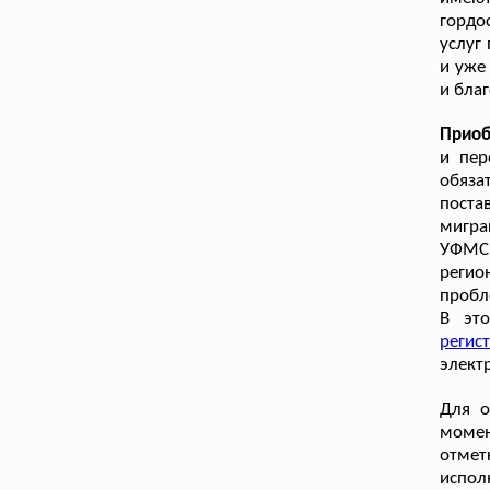
гордо
услуг
и уже
и бла
Приоб
и пер
обяза
поста
мигра
УФМС.
реги
пробл
В это
реги
элект
Для о
момен
отмет
испол