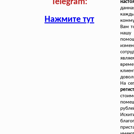
Telegram:
наст
данна
кажд
Нажмите тут
комму
Вам т
нашу
помощ
изме
сотру
являе
време
клиен
довол
На се
реги
стоим
помещ
рубл
Искит
благо
прист
имеют